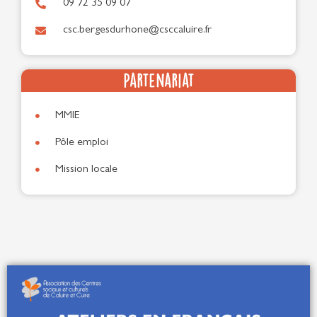
09 72 35 09 07
csc.bergesdurhone@csccaluire.fr
Partenariat
MMIE
Pôle emploi
Mission locale